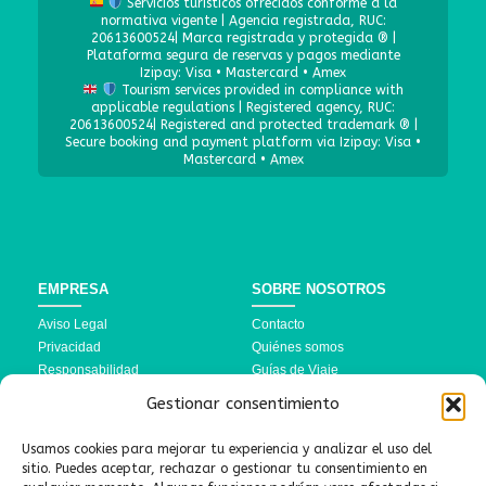
Servicios turísticos ofrecidos conforme a la
normativa vigente | Agencia registrada, RUC:
20613600524| Marca registrada y protegida ® |
Plataforma segura de reservas y pagos mediante
Izipay: Visa • Mastercard • Amex
Tourism services provided in compliance with
applicable regulations | Registered agency, RUC:
20613600524| Registered and protected trademark ® |
Secure booking and payment platform via Izipay: Visa •
Mastercard • Amex
EMPRESA
SOBRE NOSOTROS
Aviso Legal
Contacto
Privacidad
Quiénes somos
Responsabilidad
Guías de Viaje
Política de Cookies
Preguntas Frecuentes
Gestionar consentimiento
Términos y Condiciones
Usamos cookies para mejorar tu experiencia y analizar el uso del
DESTINOS
SÍGUENOS AQUÍ
sitio. Puedes aceptar, rechazar o gestionar tu consentimiento en