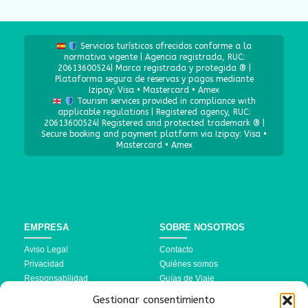
Servicios turísticos ofrecidos conforme a la
normativa vigente | Agencia registrada, RUC:
20613600524| Marca registrada y protegida ® |
Plataforma segura de reservas y pagos mediante
Izipay: Visa • Mastercard • Amex
Tourism services provided in compliance with
applicable regulations | Registered agency, RUC:
20613600524| Registered and protected trademark ® |
Secure booking and payment platform via Izipay: Visa •
Mastercard • Amex
EMPRESA
SOBRE NOSOTROS
Aviso Legal
Contacto
Privacidad
Quiénes somos
Responsabilidad
Guías de Viaje
Política de Cookies
Preguntas Frecuentes
Gestionar consentimiento
Términos y Condiciones