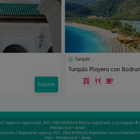
Turquía
Turquía Playera con Bodrum
Explorar
nte | Agencia registrada, RUC: 20613600524| Marca registrada y protegida ® 
Mastercard • Amex
gulations | Registered agency, RUC: 20613600524| Registered and protected 
12 Días-12 Noches
Visa • Mastercard • Amex