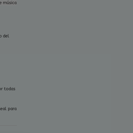
e música
o del
or todas
deal para