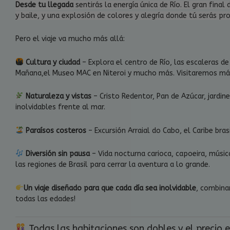
Desde tu llegada
sentirás la energía única de Río. El gran final 
y baile, y una explosión de colores y alegría donde tú serás p
Pero el viaje va mucho más allá:
Cultura y ciudad
– Explora el centro de Río, las escaleras de
Mañana,el Museo MAC en Niteroi y mucho más. Visitaremos más 
Naturaleza y vistas
– Cristo Redentor, Pan de Azúcar, jardine
inolvidables frente al mar.
Paraísos costeros
– Excursión Arraial do Cabo, el Caribe bra
Diversión sin pausa
– Vida nocturna carioca, capoeira, músi
las regiones de Brasil para cerrar la aventura a lo grande.
Un viaje diseñado para que cada día sea inolvidable
, combinan
todas las edades!
Todas las habitaciones son dobles y el precio 