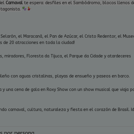
del
Carnaval
te espera: desfiles en el Sambódromo, blocos llenos d
rotagonista.
 Selarón, el Maracanã, el Pan de Azúcar, el Cristo Redentor, el Muse
de 20 atracciones en toda la ciudad!
s, miradores, Floresta da Tijuca, el Parque da Cidade y atardeceres
sileño con aguas cristalinas, playas de ensueño y paseos en barco.
ca y una cena de gala en Roxy Show con un show musical que viaja p
do carnaval, cultura, naturaleza y fiesta en el corazón de Brasil. I
es por persona.