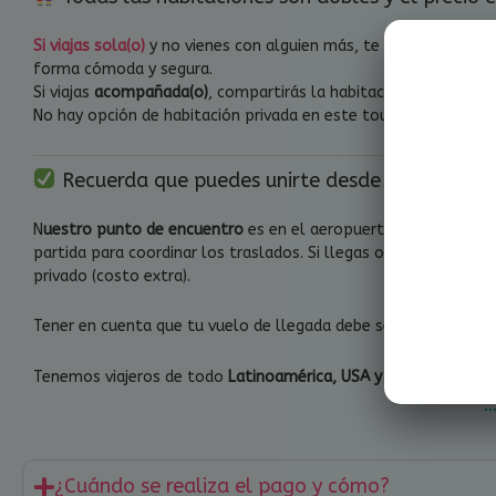
Si viajas sola(o)
y no vienes con alguien más, te emparejamos 
forma cómoda y segura.
Si viajas
acompañada(o)
, compartirás la habitación únicament
No hay opción de habitación privada en este tour.
Recuerda que puedes unirte desde cualquier p
N
uestro punto de encuentro
es en el aeropuerto de
Río de Jan
partida para coordinar los traslados. Si llegas o te vas en u
privado (costo extra).
Tener en cuenta que tu vuelo de llegada debe ser el 12 de febr
Tenemos viajeros de todo
Latinoamérica, USA y España
!
¿Cuándo se realiza el pago y cómo?