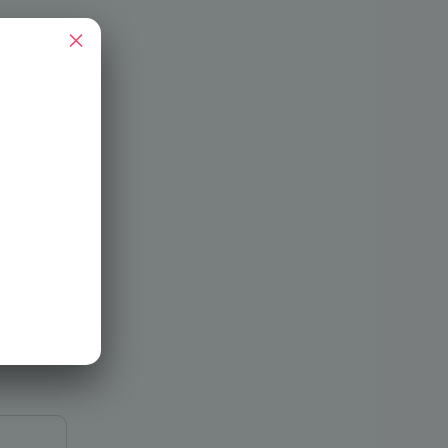
×
ia de
egada y
raslado