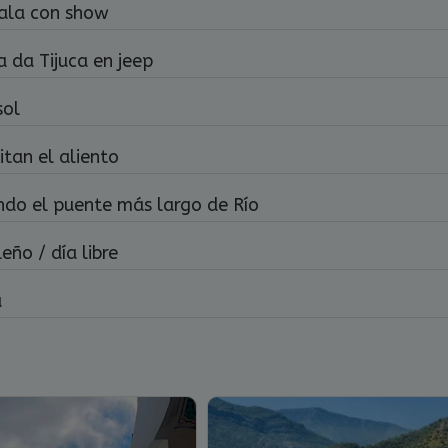
gala con show
a da Tijuca en jeep
sol
itan el aliento
ando el puente más largo de Río
eño / día libre
a