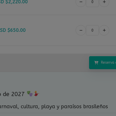
D $
2,220.00
SD $
650.00
Reserva 
ro de 2027
arnaval, cultura, playa y paraísos brasileños