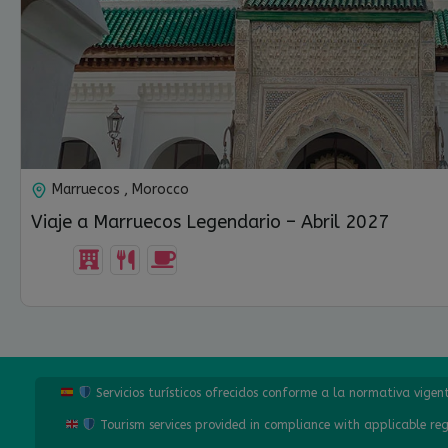
USD $
1,950.00
Marruecos , Morocco
Viaje a Marruecos Legendario – Abril 2027
Servicios turísticos ofrecidos conforme a la normativa vige
Tourism services provided in compliance with applicable re
12 Días-11 Noches