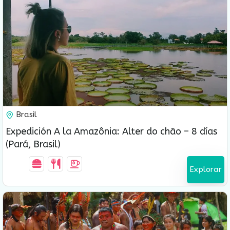
USD $
1,200.00
Brasil
8 Días-7 Noches
Expedición A la Amazônia: Alter do chão – 8 días
Vencido !
(Pará, Brasil)
Explorar