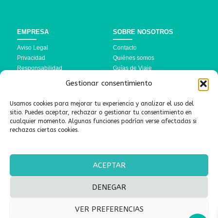
EMPRESA
SOBRE NOSOTROS
Aviso Legal
Contacto
Privacidad
Quiénes somos
Responsabilidad
Guías de Viaje
Política de Cookies
Preguntas Frecuentes
Gestionar consentimiento
Términos y Condiciones
Usamos cookies para mejorar tu experiencia y analizar el uso del
DESTINOS
SÍGUENOS AQUÍ
sitio. Puedes aceptar, rechazar o gestionar tu consentimiento en
cualquier momento. Algunas funciones podrían verse afectadas si
Turquía
rechazas ciertas cookies.
Marruecos
Linktree
Brasil
ACEPTAR
DENEGAR
| Copyright © 2026 | Sultana Viajes® | Todos los derechos
VER PREFERENCIAS
reservados. | Diseñamos experiencias inolvidables para viajer@s