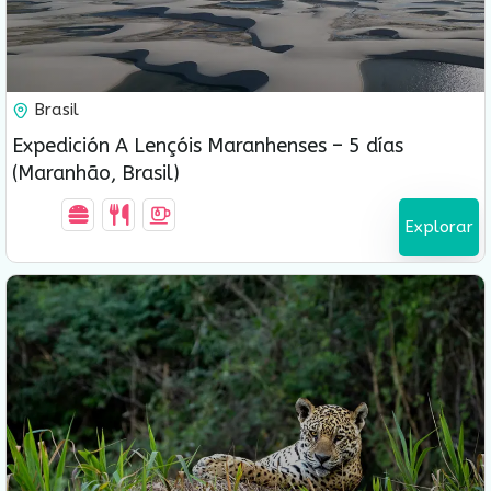
USD $
960.00
Brasil
5 Días-4 Noches
Expedición A Lençóis Maranhenses – 5 días
(Maranhão, Brasil)
Explorar
USD $
1,650.00