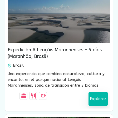
USD $
960.00
5 Días-4 Noches
Expedición A Lençóis Maranhenses – 5 días
(Maranhão, Brasil)
Brasil
Una experiencia que combina naturaleza, cultura y
encanto, en el parque nacional Lençóis
Maranhenses, zona de transición entre 3 biomas
brasileños: Cerrado, Caatinga y Amazonia. Camina
en dunas blancas, sumérgete en lagunas cristalinas
Explorar
y descubre la cultura local apoyando el turismo
sostenible