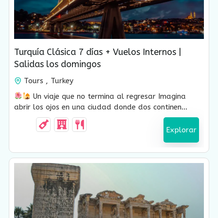
USD $
1,470.00
Turquía Clásica 7 días + Vuelos Internos |
Salidas los domingos
Tours , Turkey
7 Días-6 Noches
Un viaje que no termina al regresar Imagina
abrir los ojos en una ciudad donde dos continen...
Explorar