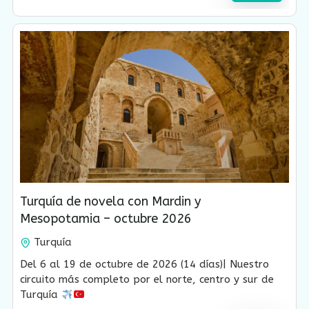
USD $
2,230.00
Turquía de novela con Mardin y
Mesopotamia – octubre 2026
Turquía
14 Días-13 Noches
Del 6 al 19 de octubre de 2026 (14 días)| Nuestro
circuito más completo por el norte, centro y sur de
Turquía