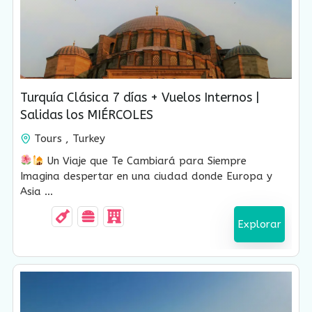
USD $
1,470.00
Turquía Clásica 7 días + Vuelos Internos |
Salidas los MIÉRCOLES
Tours , Turkey
7 Días-6 Noches
Un Viaje que Te Cambiará para Siempre
Imagina despertar en una ciudad donde Europa y
Asia ...
Explorar