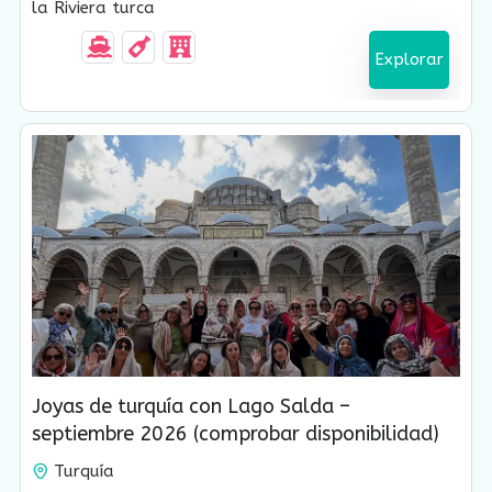
la Riviera turca
Explorar
USD $
1,870.00
Joyas de turquía con Lago Salda –
septiembre 2026 (comprobar disponibilidad)
Turquía
12 Días-11 Noches