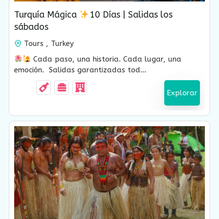
Turquía Mágica
10 Días | Salidas los
sábados
Tours , Turkey
10 Días-9 Noches
Cada paso, una historia. Cada lugar, una
emoción. Salidas garantizadas tod...
Explorar