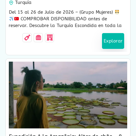
Turquía
12 Días-
Vencido !
Del 15 al 26 de Julio de 2026 – (Grupo Mujeres)
COMPROBAR DISPONIBILIDAD antes de
reservar. Descubre la Turquía Escondida en toda la
región el Mar Negro durante 12 días con Sultana
Viajes
Explorar
USD $
1,200.00
8 Días-7 Noches