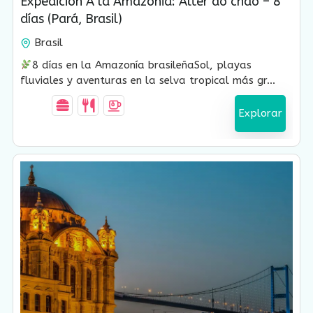
Expedición A la Amazônia: Alter do chão – 8
Vencido !
días (Pará, Brasil)
Brasil
8 días en la Amazonía brasileñaSol, playas
fluviales y aventuras en la selva tropical más gr...
Explorar
USD $
1,430.00