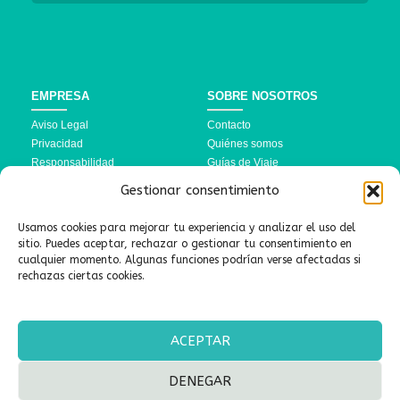
EMPRESA
SOBRE NOSOTROS
Aviso Legal
Contacto
Privacidad
Quiénes somos
Responsabilidad
Guías de Viaje
Política de Cookies
Preguntas Frecuentes
Gestionar consentimiento
Términos y Condiciones
Usamos cookies para mejorar tu experiencia y analizar el uso del
DESTINOS
SÍGUENOS AQUÍ
sitio. Puedes aceptar, rechazar o gestionar tu consentimiento en
cualquier momento. Algunas funciones podrían verse afectadas si
Turquía
rechazas ciertas cookies.
Marruecos
Linktree
Brasil
ACEPTAR
DENEGAR