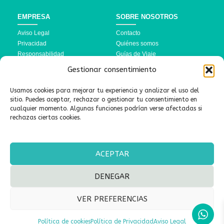
EMPRESA
SOBRE NOSOTROS
Aviso Legal
Contacto
Privacidad
Quiénes somos
Responsabilidad
Guías de Viaje
Política de Cookies
Preguntas Frecuentes
Gestionar consentimiento
Términos y Condiciones
Usamos cookies para mejorar tu experiencia y analizar el uso del
DESTINOS
SÍGUENOS AQUÍ
sitio. Puedes aceptar, rechazar o gestionar tu consentimiento en
cualquier momento. Algunas funciones podrían verse afectadas si
Turquía
rechazas ciertas cookies.
Marruecos
Linktree
Brasil
ACEPTAR
DENEGAR
| Copyright © 2026 | Sultana Viajes® | Todos los derechos
VER PREFERENCIAS
reservados. | Diseñamos experiencias inolvidables para viajer@s
como tú |
Política de cookies
Política de Privacidad
Aviso Legal