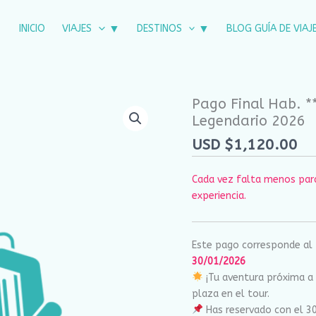
INICIO
VIAJES
DESTINOS
BLOG GUÍA DE VIAJ
Pago Final Hab. *
Pago
Legendario 2026
Final
Hab.
USD $
1,120.00
**Doble
1
Cada vez falta menos para
Pers.*-
experiencia.
Tour
Marruecos
Legendario
Este pago corresponde al
2026
30/01/2026
cantidad
¡Tu aventura próxima a 
plaza en el tour.
Has reservado con el 3